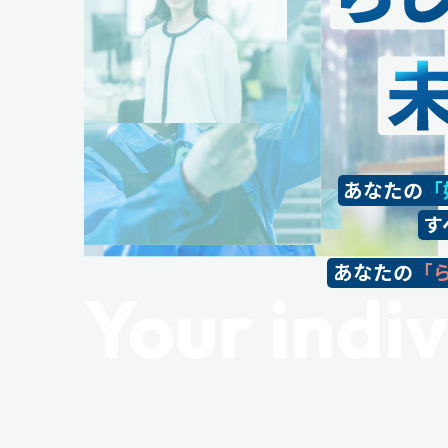
あなたの
「
す
あなたの
「
Your indiv