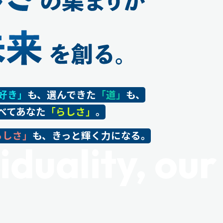
好き」
も、選んできた
「道」
も、
べてあなた
「らしさ」
。
らしさ」
も、きっと輝く力になる。
iduality, our